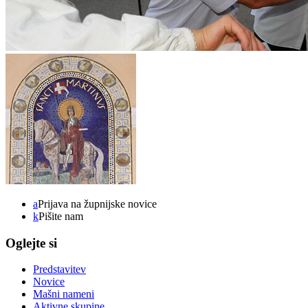
a
Prijava na župnijske novice
k
Pišite nam
Oglejte si
Predstavitev
Novice
Mašni nameni
Aktivne skupine