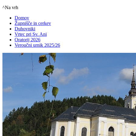
^Na vrh
Domov
Župnišče in cerkev
Duhovniki
Vrtec pri Sv. Ani
Oratorij 2026
Veroučni urnik 2025/26