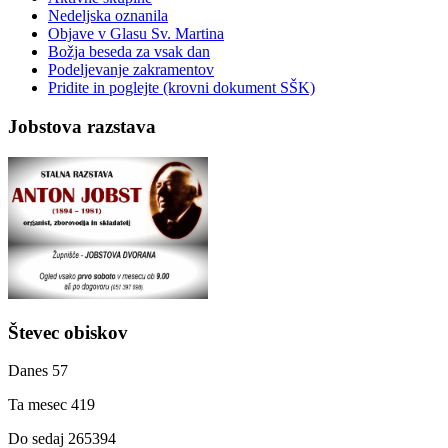
Nedeljska oznanila
Objave v Glasu Sv. Martina
Božja beseda za vsak dan
Podeljevanje zakramentov
Pridite in poglejte (krovni dokument SŠK)
Jobstova razstava
Števec obiskov
Danes
57
Ta mesec
419
Do sedaj
265394