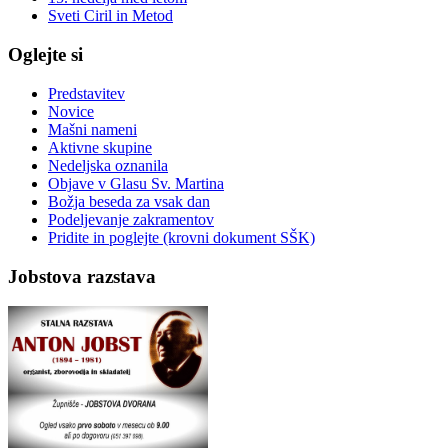
Sveti Ciril in Metod
Oglejte si
Predstavitev
Novice
Mašni nameni
Aktivne skupine
Nedeljska oznanila
Objave v Glasu Sv. Martina
Božja beseda za vsak dan
Podeljevanje zakramentov
Pridite in poglejte (krovni dokument SŠK)
Jobstova razstava