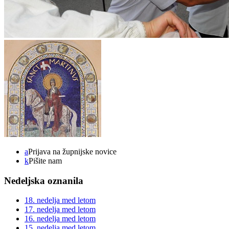
a
Prijava na župnijske novice
k
Pišite nam
Nedeljska oznanila
18. nedelja med letom
17. nedelja med letom
16. nedelja med letom
15. nedelja med letom