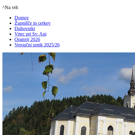
^Na vrh
Domov
Župnišče in cerkev
Duhovniki
Vrtec pri Sv. Ani
Oratorij 2026
Veroučni urnik 2025/26