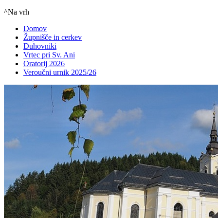
^Na vrh
Domov
Župnišče in cerkev
Duhovniki
Vrtec pri Sv. Ani
Oratorij 2026
Veroučni urnik 2025/26