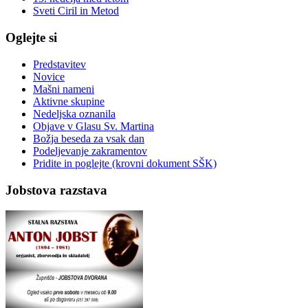
Sveti Ciril in Metod
Oglejte si
Predstavitev
Novice
Mašni nameni
Aktivne skupine
Nedeljska oznanila
Objave v Glasu Sv. Martina
Božja beseda za vsak dan
Podeljevanje zakramentov
Pridite in poglejte (krovni dokument SŠK)
Jobstova razstava