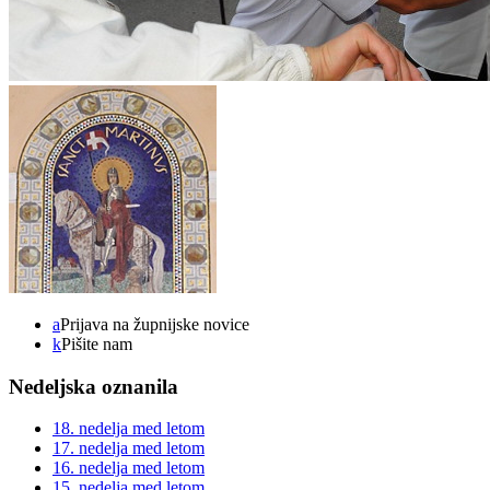
a
Prijava na župnijske novice
k
Pišite nam
Nedeljska oznanila
18. nedelja med letom
17. nedelja med letom
16. nedelja med letom
15. nedelja med letom