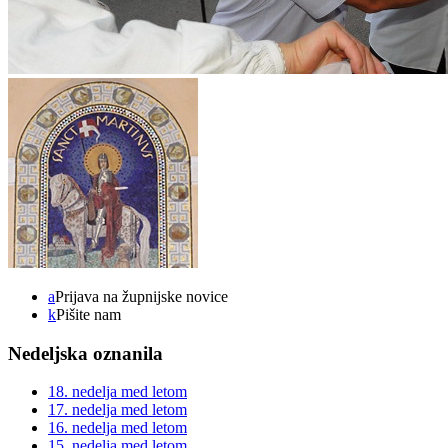
a
Prijava na župnijske novice
k
Pišite nam
Nedeljska oznanila
18. nedelja med letom
17. nedelja med letom
16. nedelja med letom
15. nedelja med letom