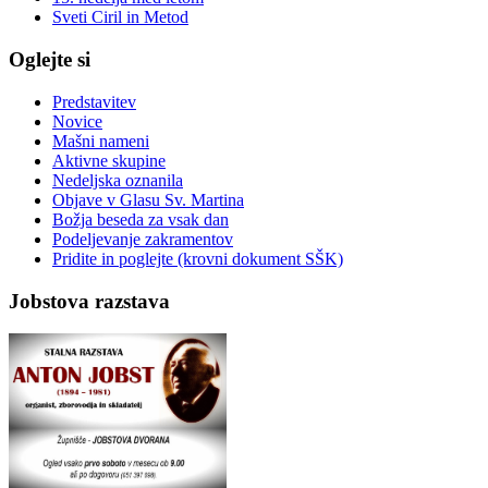
Sveti Ciril in Metod
Oglejte si
Predstavitev
Novice
Mašni nameni
Aktivne skupine
Nedeljska oznanila
Objave v Glasu Sv. Martina
Božja beseda za vsak dan
Podeljevanje zakramentov
Pridite in poglejte (krovni dokument SŠK)
Jobstova razstava