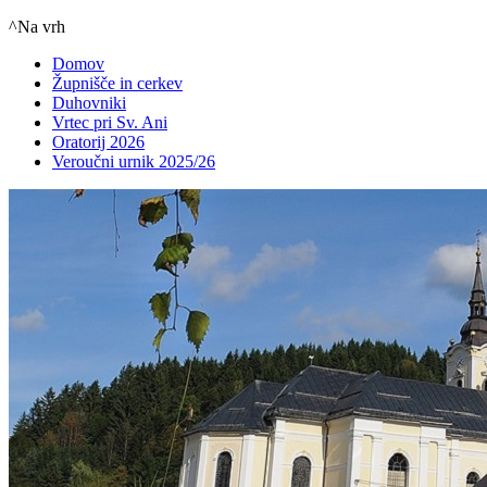
^Na vrh
Domov
Župnišče in cerkev
Duhovniki
Vrtec pri Sv. Ani
Oratorij 2026
Veroučni urnik 2025/26