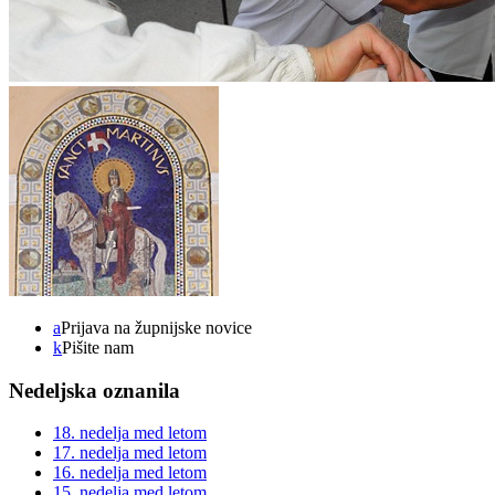
a
Prijava na župnijske novice
k
Pišite nam
Nedeljska oznanila
18. nedelja med letom
17. nedelja med letom
16. nedelja med letom
15. nedelja med letom