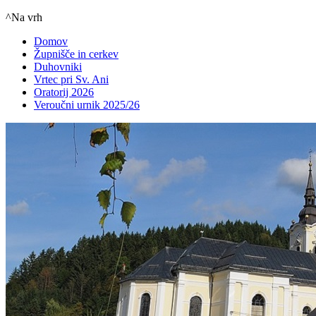
^Na vrh
Domov
Župnišče in cerkev
Duhovniki
Vrtec pri Sv. Ani
Oratorij 2026
Veroučni urnik 2025/26