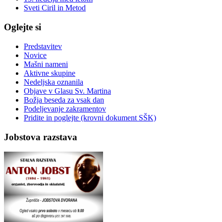
Sveti Ciril in Metod
Oglejte si
Predstavitev
Novice
Mašni nameni
Aktivne skupine
Nedeljska oznanila
Objave v Glasu Sv. Martina
Božja beseda za vsak dan
Podeljevanje zakramentov
Pridite in poglejte (krovni dokument SŠK)
Jobstova razstava