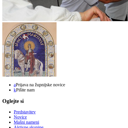
a
Prijava na župnijske novice
k
Pišite nam
Oglejte si
Predstavitev
Novice
Mašni nameni
Aktivne skupine