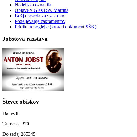
Nedeljska oznanila
Objave v Glasu Sv. Martina
Božja beseda za vsak dan
Podeljevanje zakramentov
Pridite in poglejte (krovni dokument SŠK)
Jobstova razstava
Števec obiskov
Danes
8
Ta mesec
370
Do sedaj
265345