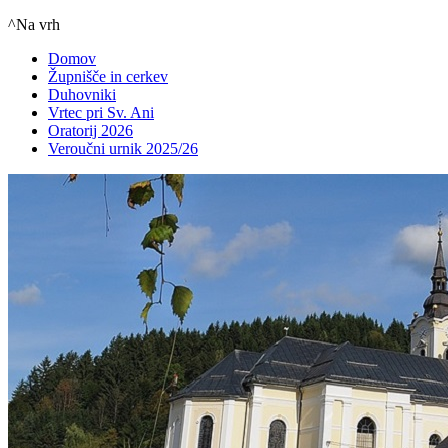
^Na vrh
Domov
Župnišče in cerkev
Duhovniki
Vrtec pri Sv. Ani
Oratorij 2026
Veroučni urnik 2025/26