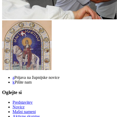
a
Prijava na župnijske novice
k
Pišite nam
Oglejte si
Predstavitev
Novice
Mašni nameni
Aktivne skupine