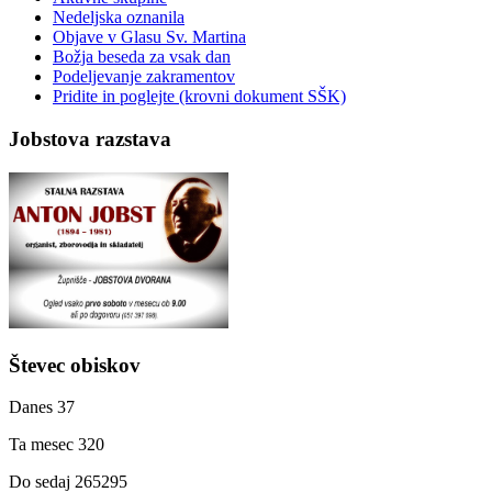
Nedeljska oznanila
Objave v Glasu Sv. Martina
Božja beseda za vsak dan
Podeljevanje zakramentov
Pridite in poglejte (krovni dokument SŠK)
Jobstova razstava
Števec obiskov
Danes
37
Ta mesec
320
Do sedaj
265295