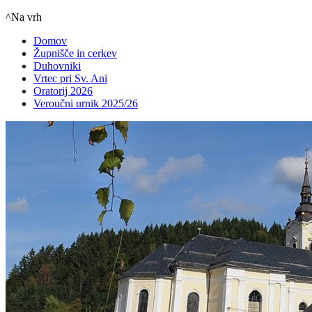
^Na vrh
Domov
Župnišče in cerkev
Duhovniki
Vrtec pri Sv. Ani
Oratorij 2026
Veroučni urnik 2025/26