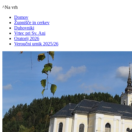
^Na vrh
Domov
Župnišče in cerkev
Duhovniki
Vrtec pri Sv. Ani
Oratorij 2026
Veroučni urnik 2025/26