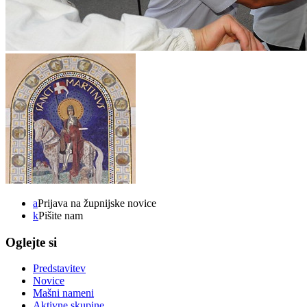
a
Prijava na župnijske novice
k
Pišite nam
Oglejte si
Predstavitev
Novice
Mašni nameni
Aktivne skupine