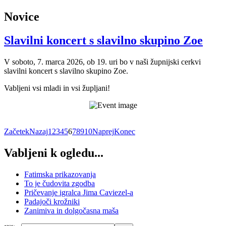
Novice
Slavilni koncert s slavilno skupino Zoe
V soboto, 7. marca 2026, ob 19. uri bo v naši župnijski cerkvi
slavilni koncert s slavilno skupino Zoe.
Vabljeni vsi mladi in vsi župljani!
Začetek
Nazaj
1
2
3
4
5
6
7
8
9
10
Naprej
Konec
Vabljeni k ogledu...
Fatimska prikazovanja
To je čudovita zgodba
Pričevanje igralca Jima Caviezel-a
Padajoči krožniki
Zanimiva in dolgočasna maša