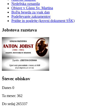
Nedeljska oznanila
Objave v Glasu Sv. Martina
Božja beseda za vsak dan
Podeljevanje zakramentov
Pridite in poglejte (krovni dokument SŠK)
Jobstova razstava
Števec obiskov
Danes
0
Ta mesec
362
Do sedaj
265337