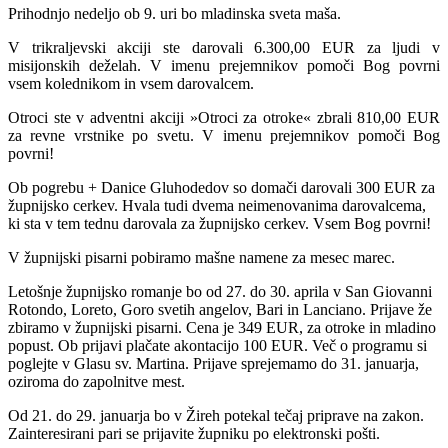
Prihodnjo nedeljo ob 9. uri bo mladinska sveta maša.
V trikraljevski akciji ste darovali 6.300,00 EUR za ljudi v
misijonskih deželah. V imenu prejemnikov pomoči Bog povrni
vsem kolednikom in vsem darovalcem.
Otroci ste v adventni akciji »Otroci za otroke« zbrali 810,00 EUR
za revne vrstnike po svetu. V imenu prejemnikov pomoči Bog
povrni!
Ob pogrebu + Danice Gluhodedov so domači darovali 300 EUR za
župnijsko cerkev. Hvala tudi dvema neimenovanima darovalcema,
ki sta v tem tednu darovala za župnijsko cerkev. Vsem Bog povrni!
V župnijski pisarni pobiramo mašne namene za mesec marec.
Letošnje župnijsko romanje bo od 27. do 30. aprila v San Giovanni
Rotondo, Loreto, Goro svetih angelov, Bari in Lanciano. Prijave že
zbiramo v župnijski pisarni. Cena je 349 EUR, za otroke in mladino
popust. Ob prijavi plačate akontacijo 100 EUR. Več o programu si
poglejte v Glasu sv. Martina. Prijave sprejemamo do 31. januarja,
oziroma do zapolnitve mest.
Od 21. do 29. januarja bo v Žireh potekal tečaj priprave na zakon.
Zainteresirani pari se prijavite župniku po elektronski pošti.