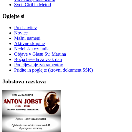
Sveti Ciril in Metod
Oglejte si
Predstavitev
Novice
Mašni nameni
Aktivne skupine
Nedeljska oznanila
Objave v Glasu Sv. Martina
Božja beseda za vsak dan
Podeljevanje zakramentov
Pridite in poglejte (krovni dokument SŠK)
Jobstova razstava