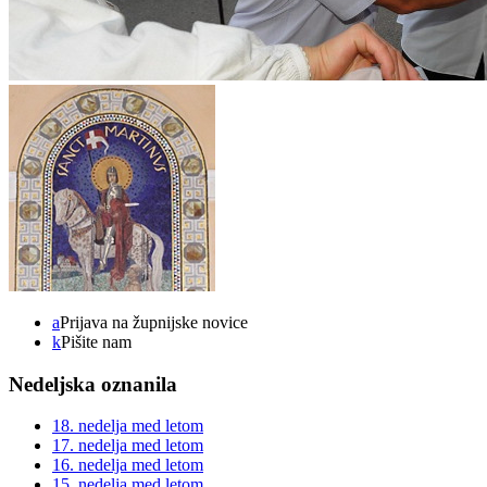
a
Prijava na župnijske novice
k
Pišite nam
Nedeljska oznanila
18. nedelja med letom
17. nedelja med letom
16. nedelja med letom
15. nedelja med letom