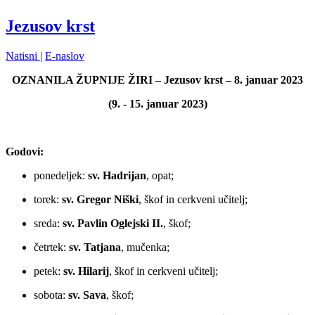
Jezusov krst
Natisni
|
E-naslov
OZNANILA ŽUPNIJE ŽIRI – Jezusov krst – 8. januar 2023
(9. - 15. januar 2023)
Godovi:
ponedeljek:
sv. Hadrijan
, opat;
torek:
sv. Gregor Niški
, škof in cerkveni učitelj;
sreda:
sv. Pavlin Oglejski II.
, škof;
četrtek:
sv. Tatjana
, mučenka;
petek:
sv. Hilarij
, škof in cerkveni učitelj;
sobota:
sv. Sava
, škof;