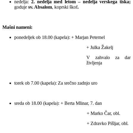
nedelja:
2. nedelja med letom – nedelja verskega tiska;
goduje
sv. Absalom
, koprski škof
.
Mašni nameni:
ponedeljek ob 18.00 (kapela): + Marjan Peternel
+ Julka Žakelj
V zahvalo za dar
življenja
torek ob 7.00 (kapela): Za srečno zadnjo uro
sreda ob 18.00 (kapela): + Berta Mlinar, 7. dan
+ Marko Čar, obl.
+ Zdravko Pišljar, obl.