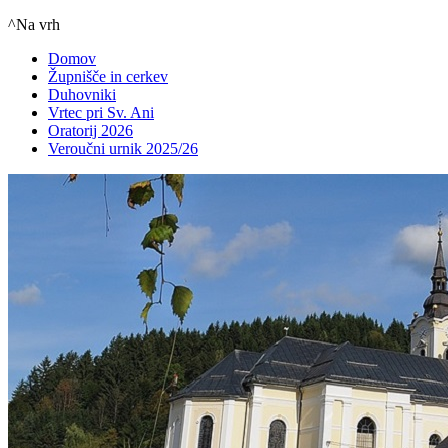
^Na vrh
Domov
Župnišče in cerkev
Duhovniki
Vrtec pri Sv. Ani
Oratorij 2026
Veroučni urnik 2025/26