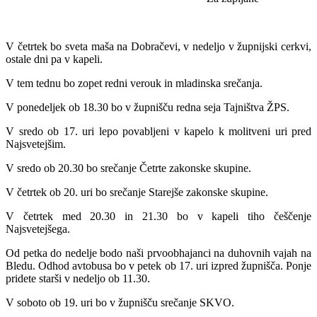
V četrtek bo sveta maša na Dobračevi, v nedeljo v župnijski cerkvi,
ostale dni pa v kapeli.
V tem tednu bo zopet redni verouk in mladinska srečanja.
V ponedeljek ob 18.30 bo v župnišču redna seja Tajništva ŽPS.
V sredo ob 17. uri lepo povabljeni v kapelo k molitveni uri pred
Najsvetejšim.
V sredo ob 20.30 bo srečanje Četrte zakonske skupine.
V četrtek ob 20. uri bo srečanje Starejše zakonske skupine.
V četrtek med 20.30 in 21.30 bo v kapeli tiho češčenje
Najsvetejšega.
Od petka do nedelje bodo naši prvoobhajanci na duhovnih vajah na
Bledu. Odhod avtobusa bo v petek ob 17. uri izpred župnišča. Ponje
pridete starši v nedeljo ob 11.30.
V soboto ob 19. uri bo v župnišču srečanje SKVO.