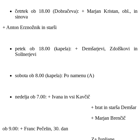
četrtek ob 18.00 (Dobračeva): + Marjan Kristan, obl., in
sinova
+ Anton Erznožnik in starši
petek ob 18.00 (kapela): + Demšarjevi, Zdolškovi in
Sollnerjevi
sobota ob 8.00 (kapela): Po namenu (A)
nedelja ob 7.00: + Ivana in vsi Kavčič
+ brat in starša Demšar
+ Marjan Brenčič
ob 9.00: + Franc Pečelin, 30. dan
Za župljane