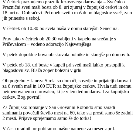
V četrtek praznujemo praznik Jezusovega darovanja – Svečnico.
Praznični sveti maši bosta ob 8. uri zjutraj v župnijski cerkvi in ob
18. uri na Dobračevi. Pri obeh svetih mašah bo blagoslov sveč, zato
jih prinesite s seboj.
V četrtek ob 10.30 bo sveta maša v domu starejših Senecura.
Prav tako v četrtek ob 20.30 vabljeni v kapelo na srečanje s
Pričevalcem – vodeno adoracijo Najsvetejšega.
V petek dopoldne bova obiskovala bolnike in starejše po domovih.
V petek ob 18. uri boste v kapeli pri sveti maši lahko pristopili k
blagoslovu sv. Blaža zoper bolezni v grlu.
Ob pogrebu + Janeza Strela so domači, sosedje in prijatelji darovali
za 6 svetih maš in 100 EUR za župnijsko cerkev. Hvala tudi enemu
neimenovanemu darovalcu, ki je v tem tednu daroval za župnijsko
cerkev. Bog povrni!
Za župnijsko romanje v San Giovanni Rotondo smo zaradi
zanimanja povečali število mest na 60, tako sta prosti samo še zadnji
2 mesti. Prijave sprejemamo samo še do torka!
V času uradnih ur pobiramo mašne namene za mesec april.