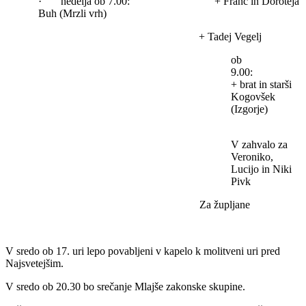
· nedelja ob 7.00: + Franc in Doroteja
Buh (Mrzli vrh)
+ Tadej Vegelj
ob
9.0
+ brat in starši
Kogovšek
(Izgorje)
V zahvalo za
Veroniko,
Lucijo in Niki
Pivk
Za župljane
V sredo ob 17. uri lepo povabljeni v kapelo k molitveni uri pred
Najsvetejšim.
V sredo ob 20.30 bo srečanje Mlajše zakonske skupine.