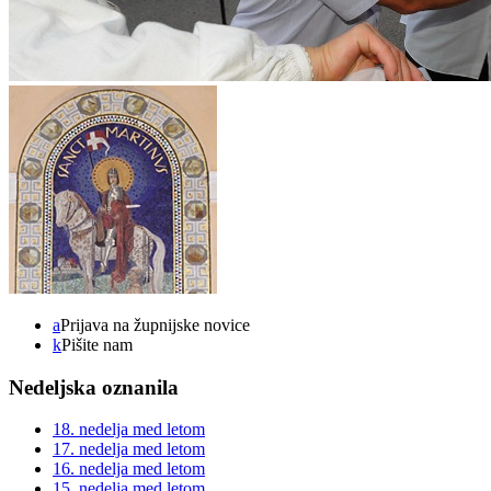
a
Prijava na župnijske novice
k
Pišite nam
Nedeljska oznanila
18. nedelja med letom
17. nedelja med letom
16. nedelja med letom
15. nedelja med letom