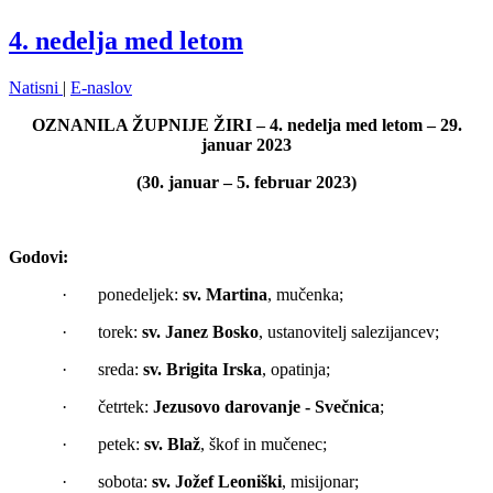
4. nedelja med letom
Natisni
|
E-naslov
OZNANILA ŽUPNIJE ŽIRI – 4. nedelja med letom – 29.
januar 2023
(30. januar – 5. februar 2023)
Godovi:
· ponedeljek:
sv. Martina
, mučenka;
· torek:
sv. Janez Bosko
, ustanovitelj salezijancev;
· sreda:
sv. Brigita Irska
, opatinja;
· četrtek:
Jezusovo darovanje - Svečnica
;
· petek:
sv. Blaž
, škof in mučenec;
· sobota:
sv. Jožef Leoniški
, misijonar;