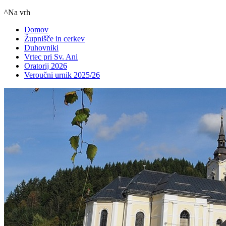
^Na vrh
Domov
Župnišče in cerkev
Duhovniki
Vrtec pri Sv. Ani
Oratorij 2026
Veroučni urnik 2025/26