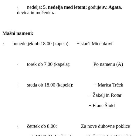
· nedelja:
5. nedelja med letom;
goduje
sv. Agata
,
devica in mučenka
.
Mašni nameni:
· ponedeljek ob 18.00 (kapela): + starši Micenkovi
· torek ob 7.00 (kapela): Po namenu (A)
· sreda ob 18.00 (kapela): + Marica Trček
+ Žakelj in Rotar
+ Franc Štukl
· četrtek ob 8.00: Za nove duhovne poklice