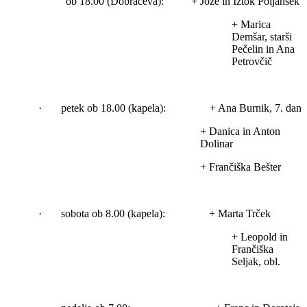
ob 18.00 (Dobračeva): + Jože in Iztok Poljanšek
+ Marica
Demšar, starši
Pečelin in Ana
Petrovčič
· petek ob 18.00 (kapela): + Ana Burnik, 7. dan
+ Danica in Anton
Dolinar
+ Frančiška Bešter
· sobota ob 8.00 (kapela): + Marta Trček
+ Leopold in
Frančiška
Seljak, obl.