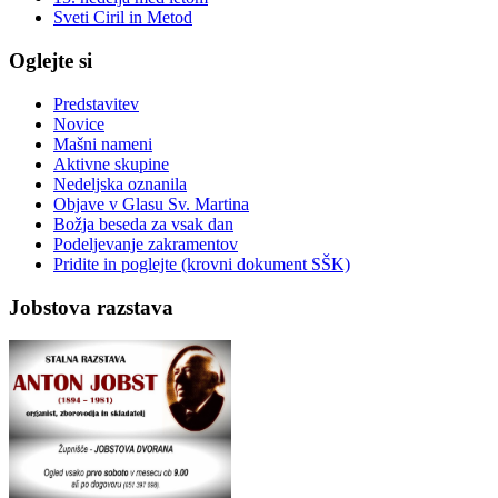
Sveti Ciril in Metod
Oglejte si
Predstavitev
Novice
Mašni nameni
Aktivne skupine
Nedeljska oznanila
Objave v Glasu Sv. Martina
Božja beseda za vsak dan
Podeljevanje zakramentov
Pridite in poglejte (krovni dokument SŠK)
Jobstova razstava