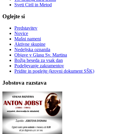
Sveti Ciril in Metod
Oglejte si
Predstavitev
Novice
Mašni nameni
Aktivne skupine
Nedeljska oznanila
Objave v Glasu Sv. Martina
Božja beseda za vsak dan
Podeljevanje zakramentov
Pridite in poglejte (krovni dokument SŠK)
Jobstova razstava