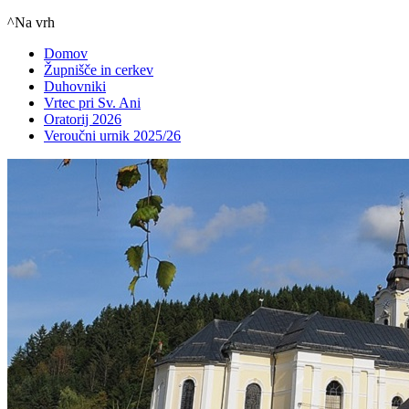
^Na vrh
Domov
Župnišče in cerkev
Duhovniki
Vrtec pri Sv. Ani
Oratorij 2026
Veroučni urnik 2025/26