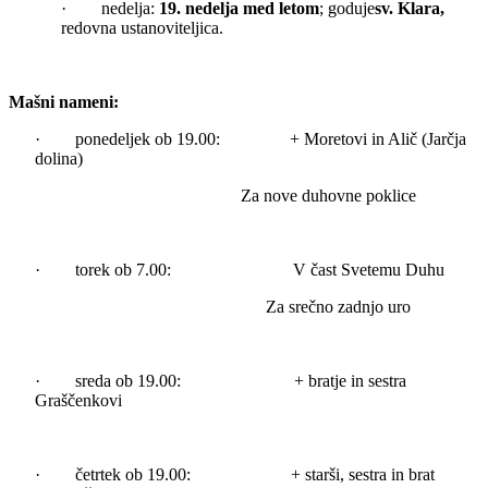
· nedelja:
19. nedelja med letom
; goduje
sv. Klara,
redovna ustanoviteljica.
Mašni nameni:
· ponedeljek ob 19.00: + Moretovi in Alič (Jarčja
dolina)
Za nove duhovne poklice
· torek ob 7.00: V čast Svetemu Duhu
Za srečno zadnjo uro
· sreda ob 19.00: + bratje in sestra
Graščenkovi
· četrtek ob 19.00: + starši, sestra in brat