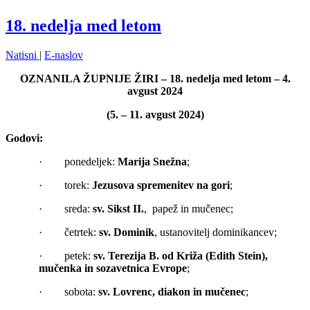
18. nedelja med letom
Natisni
|
E-naslov
OZNANILA ŽUPNIJE ŽIRI – 18. nedelja med letom – 4.
avgust 2024
(5. – 11. avgust 2024)
Godovi:
· ponedeljek:
Marija Snežna
;
· torek:
Jezusova spremenitev na gori
;
· sreda:
sv. Sikst II.
, papež in mučenec;
· četrtek:
sv. Dominik
, ustanovitelj dominikancev;
· petek:
sv. Terezija B. od Križa (Edith Stein),
mučenka in sozavetnica Evrope
;
· sobota:
sv. Lovrenc, diakon in mučenec
;