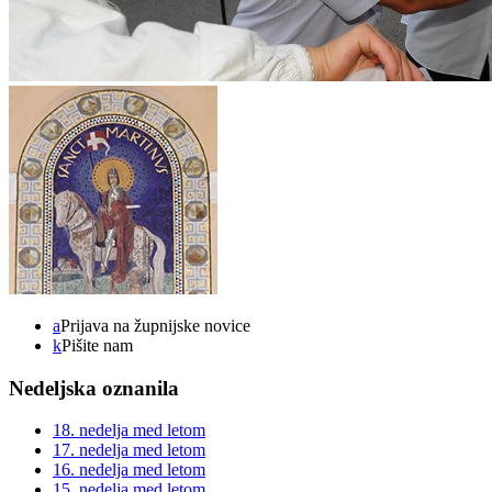
a
Prijava na župnijske novice
k
Pišite nam
Nedeljska oznanila
18. nedelja med letom
17. nedelja med letom
16. nedelja med letom
15. nedelja med letom