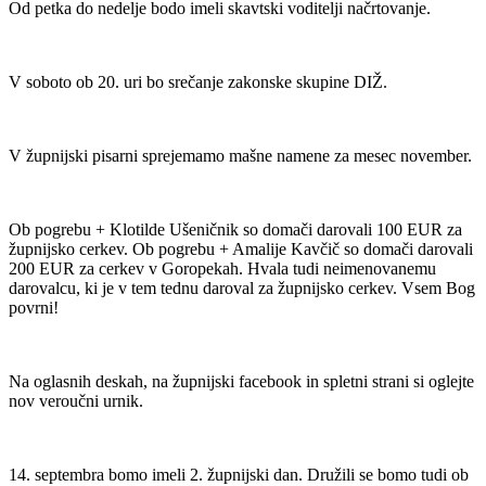
Od petka do nedelje bodo imeli skavtski voditelji načrtovanje.
V soboto ob 20. uri bo srečanje zakonske skupine DIŽ.
V župnijski pisarni sprejemamo mašne namene za mesec november.
Ob pogrebu + Klotilde Ušeničnik so domači darovali 100 EUR za
župnijsko cerkev. Ob pogrebu + Amalije Kavčič so domači darovali
200 EUR za cerkev v Goropekah. Hvala tudi neimenovanemu
darovalcu, ki je v tem tednu daroval za župnijsko cerkev. Vsem Bog
povrni!
Na oglasnih deskah, na župnijski facebook in spletni strani si oglejte
nov veroučni urnik.
14. septembra bomo imeli 2. župnijski dan. Družili se bomo tudi ob