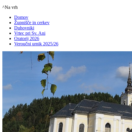
^Na vrh
Domov
Župnišče in cerkev
Duhovniki
Vrtec pri Sv. Ani
Oratorij 2026
Veroučni urnik 2025/26