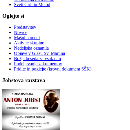
Sveti Ciril in Metod
Oglejte si
Predstavitev
Novice
Mašni nameni
Aktivne skupine
Nedeljska oznanila
Objave v Glasu Sv. Martina
Božja beseda za vsak dan
Podeljevanje zakramentov
Pridite in poglejte (krovni dokument SŠK)
Jobstova razstava