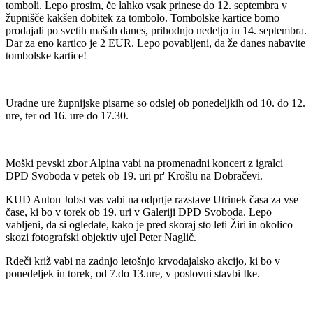
tomboli. Lepo prosim, če lahko vsak prinese do 12. septembra v
župnišče kakšen dobitek za tombolo. Tombolske kartice bomo
prodajali po svetih mašah danes, prihodnjo nedeljo in 14. septembra.
Dar za eno kartico je 2 EUR. Lepo povabljeni, da že danes nabavite
tombolske kartice!
Uradne ure župnijske pisarne so odslej ob ponedeljkih od 10. do 12.
ure, ter od 16. ure do 17.30.
Moški pevski zbor Alpina vabi na promenadni koncert z igralci
DPD Svoboda v petek ob 19. uri pr' Krošlu na Dobračevi.
KUD Anton Jobst vas vabi na odprtje razstave Utrinek časa za vse
čase, ki bo v torek ob 19. uri v Galeriji DPD Svoboda. Lepo
vabljeni, da si ogledate, kako je pred skoraj sto leti Žiri in okolico
skozi fotografski objektiv ujel Peter Naglič.
Rdeči križ vabi na zadnjo letošnjo krvodajalsko akcijo, ki bo v
ponedeljek in torek, od 7.do 13.ure, v poslovni stavbi Ike.