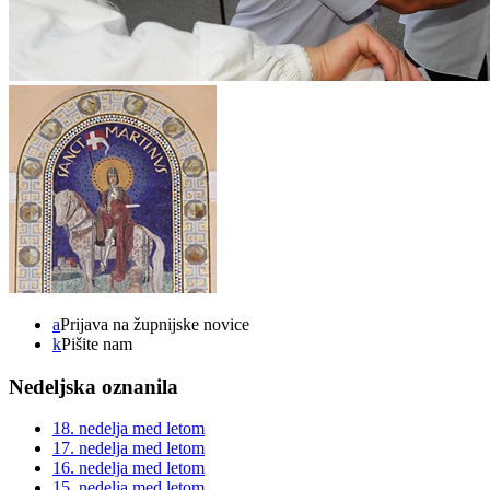
a
Prijava na župnijske novice
k
Pišite nam
Nedeljska oznanila
18. nedelja med letom
17. nedelja med letom
16. nedelja med letom
15. nedelja med letom