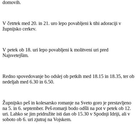
domovih.
V četrtek med 20. in 21. uro lepo povabljeni k tihi adoraciji v
župnijsko cerkev.
V petek ob 18. uri lepo povabljeni k molitveni uri pred
Najsvetejšim.
Redno spovedovanje bo odslej ob petkih med 18.15 in 18.35, ter ob
nedeljah med 6.30 in 6.50.
Župnijsko peš in kolesarsko romanje na Sveto goro je prestavljeno
na 5. in 6. september. Peš-romarji bodo odšli na pot v petek ob 12.
uri. Lahko se jim pridružite isti dan ob 15.30 v Spodnji Idriji, ali v
soboto ob 6. uri zjutraj na Vojskem.