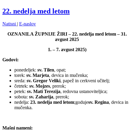
22. nedelja med letom
Natisni
|
E-naslov
OZNANILA ŽUPNIJE ŽIRI – 22. nedelja med letom – 31.
avgust 2025
1. – 7. avgust 2025)
Godovi:
ponedeljek:
sv. Tilen
, opat;
torek:
sv. Marjeta
, devica in mučenka;
sreda:
sv. Gregor Veliki
, papež in cerkveni učitelj;
četrtek:
sv. Mojzes
, prerok;
petek:
sv. Mati Terezija
, redovna ustanoviteljica;
sobota:
sv. Zaharija
, prerok;
nedelja:
23. nedelja med letom
;goduje
sv. Regina
, devica in
mučenka.
Mašni nameni: