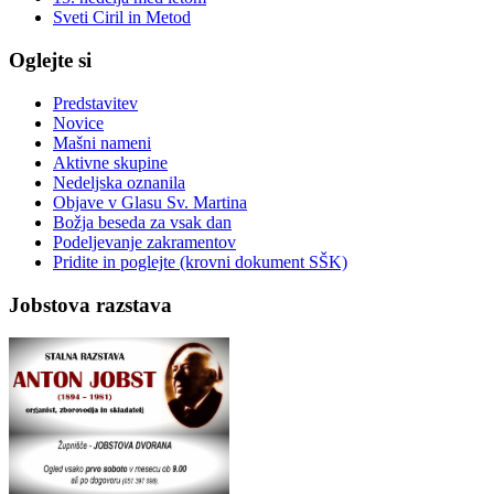
Sveti Ciril in Metod
Oglejte si
Predstavitev
Novice
Mašni nameni
Aktivne skupine
Nedeljska oznanila
Objave v Glasu Sv. Martina
Božja beseda za vsak dan
Podeljevanje zakramentov
Pridite in poglejte (krovni dokument SŠK)
Jobstova razstava