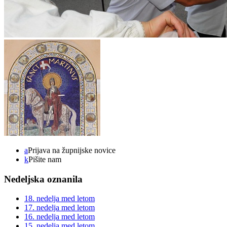
a
Prijava na župnijske novice
k
Pišite nam
Nedeljska oznanila
18. nedelja med letom
17. nedelja med letom
16. nedelja med letom
15. nedelja med letom