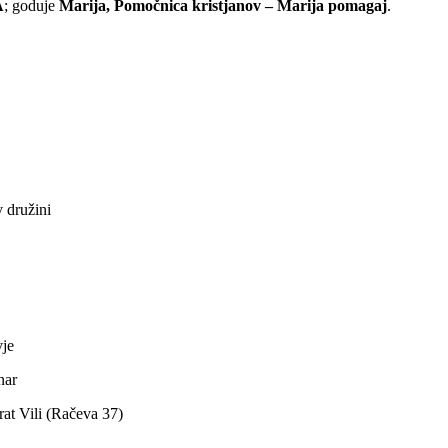
A
; goduje
Marija, Pomočnica kristjanov – Marija pomagaj
.
v družini
vje
nar
rat Vili (Račeva 37)