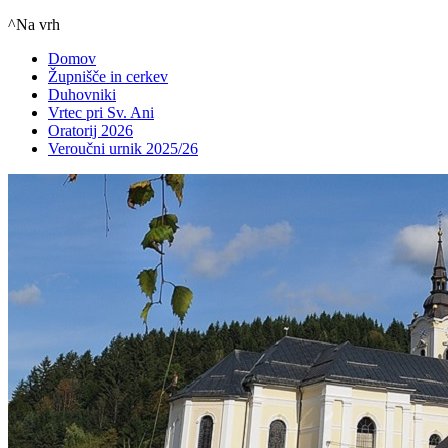
^Na vrh
Domov
Župnišče in cerkev
Duhovniki
Vrtec pri Sv. Ani
Oratorij 2026
Veroučni urnik 2025/26