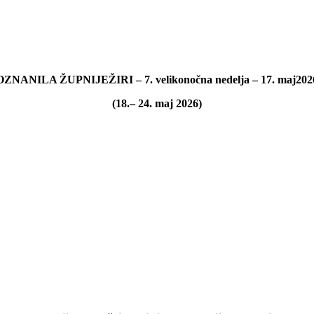
OZNANILA ŽUPNIJE
ŽIRI –
7
. velikonočna nedelja
–
1
7
. maj
202
(
1
8
.
–
24
. maj
202
6
)