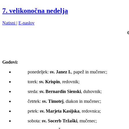
7. velikonočna nedelja
Natisni
|
E-naslov
Godovi:
ponedeljek:
sv.
Janez I.
, papež in mučenec;
torek:
sv.
Krispin
, redovnik;
sreda:
sv. Bernardin Sienski
, duhovnik;
četrtek:
sv. Timotej
, diakon in mučenec;
petek:
sv.
Marjeta
Kasijska
, redovnica;
sobota:
sv.
Socerb Tržaški
, mučenec;