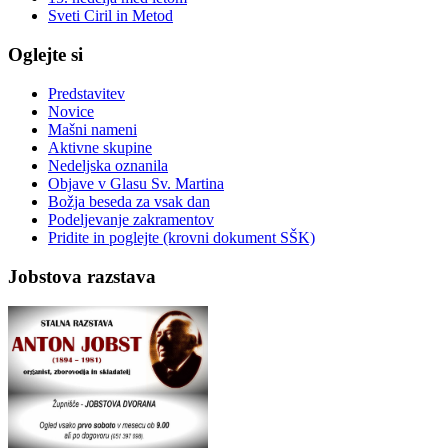
Sveti Ciril in Metod
Oglejte si
Predstavitev
Novice
Mašni nameni
Aktivne skupine
Nedeljska oznanila
Objave v Glasu Sv. Martina
Božja beseda za vsak dan
Podeljevanje zakramentov
Pridite in poglejte (krovni dokument SŠK)
Jobstova razstava