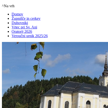
^Na vrh
Domov
Župnišče in cerkev
Duhovniki
Vrtec pri Sv. Ani
Oratorij 2026
Veroučni urnik 2025/26