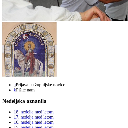
a
Prijava na župnijske novice
k
Pišite nam
Nedeljska oznanila
18. nedelja med letom
17. nedelja med letom
16. nedelja med letom
15. nedelja med letom