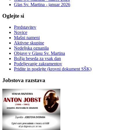
Glas Sv. Martina - januar 2026
Oglejte si
Predstavitev
Novice
Mašni nameni
Aktivne skupine
Nedeljska oznanila
Objave v Glasu Sv. Martina
Božja beseda za vsak dan
Podeljevanje zakramentov
Pridite in poglejte (krovni dokument SŠK)
Jobstova razstava