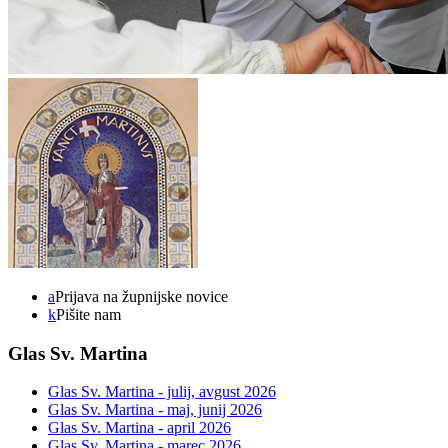
a
Prijava na župnijske novice
k
Pišite nam
Glas Sv. Martina
Glas Sv. Martina - julij, avgust 2026
Glas Sv. Martina - maj, junij 2026
Glas Sv. Martina - april 2026
Glas Sv. Martina - marec 2026