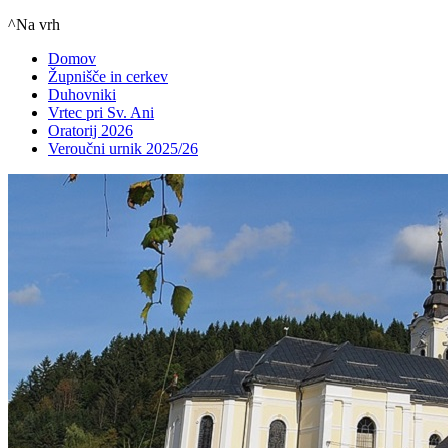
^Na vrh
Domov
Župnišče in cerkev
Duhovniki
Vrtec pri Sv. Ani
Oratorij 2026
Veroučni urnik 2025/26